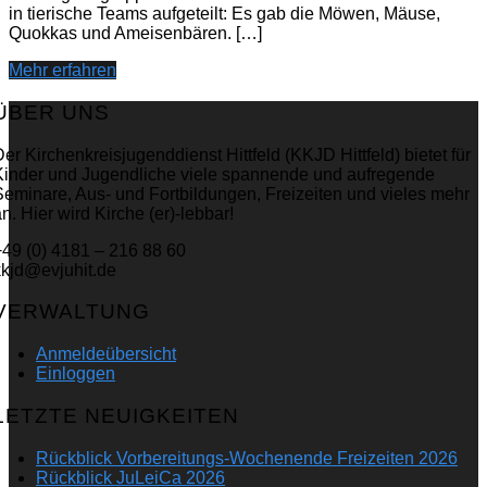
in tierische Teams aufgeteilt: Es gab die Möwen, Mäuse,
Quokkas und Ameisenbären. […]
Mehr erfahren
ÜBER UNS
er Kirchenkreisjugenddienst Hittfeld (KKJD Hittfeld) bietet für
Kinder und Jugendliche viele spannende und aufregende
Seminare, Aus- und Fortbildungen, Freizeiten und vieles mehr
n. Hier wird Kirche (er)-lebbar!
+49 (0) 4181 – 216 88 60
kkjd@evjuhit.de
VERWALTUNG
Anmeldeübersicht
Einloggen
LETZTE NEUIGKEITEN
Rückblick Vorbereitungs-Wochenende Freizeiten 2026
Rückblick JuLeiCa 2026