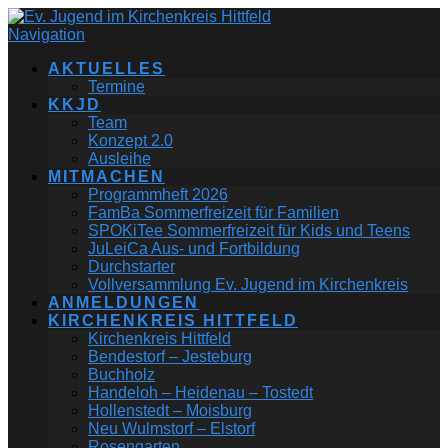
Navigation
AKTUELLES
Termine
KKJD
Team
Konzept 2.0
Ausleihe
MITMACHEN
Programmheft 2026
FamBa Sommerfreizeit für Familien
SPOKiTee Sommerfreizeit für Kids und Teens
JuLeiCa Aus- und Fortbildung
Durchstarter
Vollversammlung Ev. Jugend im Kirchenkreis
ANMELDUNGEN
KIRCHENKREIS HITTFELD
Kirchenkreis Hittfeld
Bendestorf – Jesteburg
Buchholz
Handeloh – Heidenau – Tostedt
Hollenstedt – Moisburg
Neu Wulmstorf – Elstorf
Rosengarten