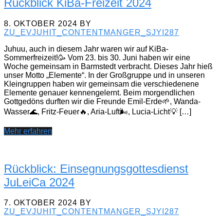
Rückblick KiBa-Freizeit 2024
8. OKTOBER 2024
BY
ZU_EVJUHIT_CONTENTMANGER_SJYI287
Juhuu, auch in diesem Jahr waren wir auf KiBa-
Sommerfreizeit!🥳 Vom 23. bis 30. Juni haben wir eine
Woche gemeinsam in Barmstedt verbracht. Dieses Jahr hieß
unser Motto „Elemente“. In der Großgruppe und in unseren
Kleingruppen haben wir gemeinsam die verschiedenene
Elemente genauer kennengelernt. Beim morgendlichen
Gottgedöns durften wir die Freunde Emil-Erde🌱, Wanda-
Wasser🌊, Fritz-Feuer🔥, Aria-Luft🌬, Lucia-Licht💡 […]
Mehr erfahren
Rückblick: Einsegnungsgottesdienst
JuLeiCa 2024
7. OKTOBER 2024
BY
ZU_EVJUHIT_CONTENTMANGER_SJYI287