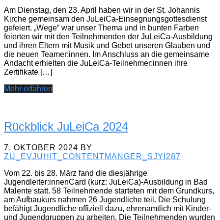
Am Dienstag, den 23. April haben wir in der St. Johannis
Kirche gemeinsam den JuLeiCa-Einsegnungsgottesdienst
gefeiert. „Wege“ war unser Thema und in bunten Farben
feierten wir mit den Teilnehmenden der JuLeiCa-Ausbildung
und ihren Eltern mit Musik und Gebet unseren Glauben und
die neuen Teamer:innen. Im Anschluss an die gemeinsame
Andacht erhielten die JuLeiCa-Teilnehmer:innen ihre
Zertifikate […]
Mehr erfahren
Rückblick JuLeiCa 2024
7. OKTOBER 2024
BY
ZU_EVJUHIT_CONTENTMANGER_SJYI287
Vom 22. bis 28. März fand die diesjährige
Jugendleiter:innenCard (kurz: JuLeiCa)-Ausbildung in Bad
Malente statt. 58 Teilnehmende starteten mit dem Grundkurs,
am Aufbaukurs nahmen 26 Jugendliche teil. Die Schulung
befähigt Jugendliche offiziell dazu, ehrenamtlich mit Kinder-
und Jugendgruppen zu arbeiten. Die Teilnehmenden wurden