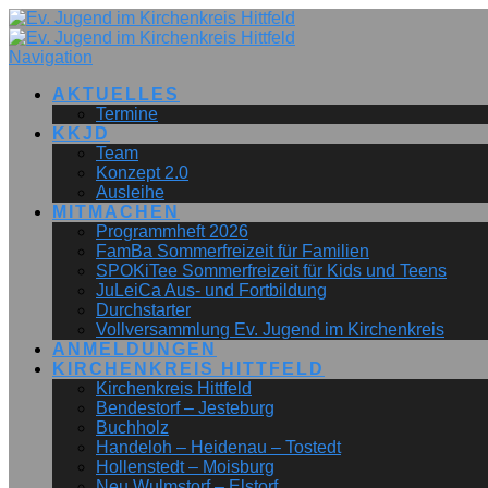
Navigation
AKTUELLES
Termine
KKJD
Team
Konzept 2.0
Ausleihe
MITMACHEN
Programmheft 2026
FamBa Sommerfreizeit für Familien
SPOKiTee Sommerfreizeit für Kids und Teens
JuLeiCa Aus- und Fortbildung
Durchstarter
Vollversammlung Ev. Jugend im Kirchenkreis
ANMELDUNGEN
KIRCHENKREIS HITTFELD
Kirchenkreis Hittfeld
Bendestorf – Jesteburg
Buchholz
Handeloh – Heidenau – Tostedt
Hollenstedt – Moisburg
Neu Wulmstorf – Elstorf