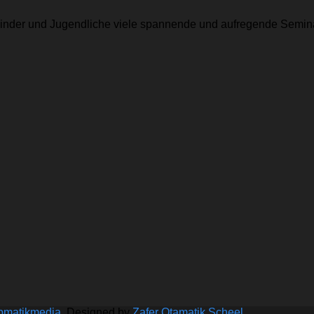
r Kinder und Jugendliche viele spannende und aufregende Semina
bmatikmedia
, Designed by
Zafer Otamatik Scheel