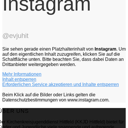
Instagram
@evjuhit
Sie sehen gerade einen Platzhalterinhalt von
Instagram
. Um
auf den eigentlichen Inhalt zuzugreifen, klicken Sie auf die
Schaltfläche unten. Bitte beachten Sie, dass dabei Daten an
Drittanbieter weitergegeben werden.
Mehr Informationen
Inhalt entsperren
Erforderlichen Service akzeptieren und Inhalte entsperren
Beim Klick auf die Bilder oder Links gelten die
Datenschutzbestimmungen von www.instagram.com.
ÜBER UNS
er Kirchenkreisjugenddienst Hittfeld (KKJD Hittfeld) bietet für
Kinder und Jugendliche viele spannende und aufregende