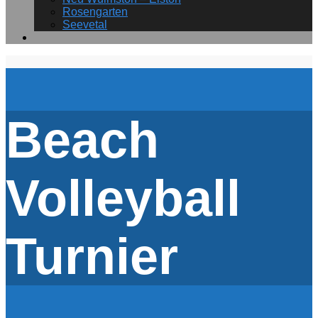
Rosengarten
Seevetal
Beach
Volleyball
Turnier