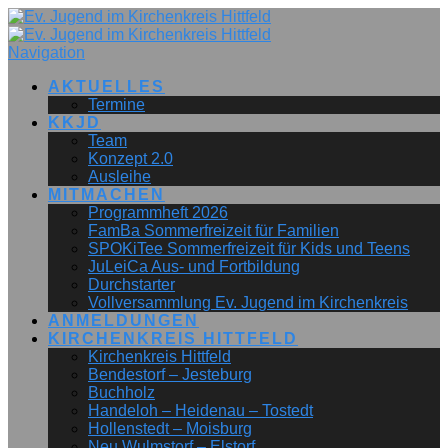
Navigation
AKTUELLES
Termine
KKJD
Team
Konzept 2.0
Ausleihe
MITMACHEN
Programmheft 2026
FamBa Sommerfreizeit für Familien
SPOKiTee Sommerfreizeit für Kids und Teens
JuLeiCa Aus- und Fortbildung
Durchstarter
Vollversammlung Ev. Jugend im Kirchenkreis
ANMELDUNGEN
KIRCHENKREIS HITTFELD
Kirchenkreis Hittfeld
Bendestorf – Jesteburg
Buchholz
Handeloh – Heidenau – Tostedt
Hollenstedt – Moisburg
Neu Wulmstorf – Elstorf