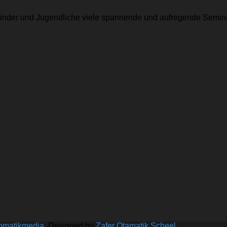
r Kinder und Jugendliche viele spannende und aufregende Semina
bmatikmedia
, Designed by
Zafer Otamatik Scheel