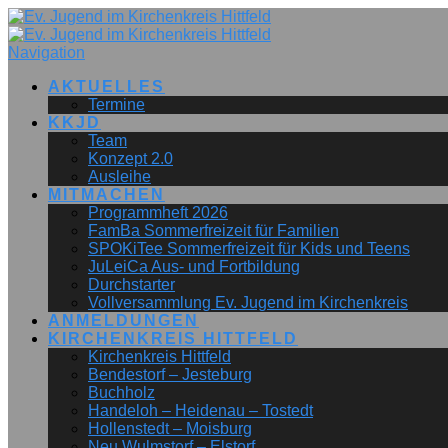
Navigation
AKTUELLES
Termine
KKJD
Team
Konzept 2.0
Ausleihe
MITMACHEN
Programmheft 2026
FamBa Sommerfreizeit für Familien
SPOKiTee Sommerfreizeit für Kids und Teens
JuLeiCa Aus- und Fortbildung
Durchstarter
Vollversammlung Ev. Jugend im Kirchenkreis
ANMELDUNGEN
KIRCHENKREIS HITTFELD
Kirchenkreis Hittfeld
Bendestorf – Jesteburg
Buchholz
Handeloh – Heidenau – Tostedt
Hollenstedt – Moisburg
Neu Wulmstorf – Elstorf