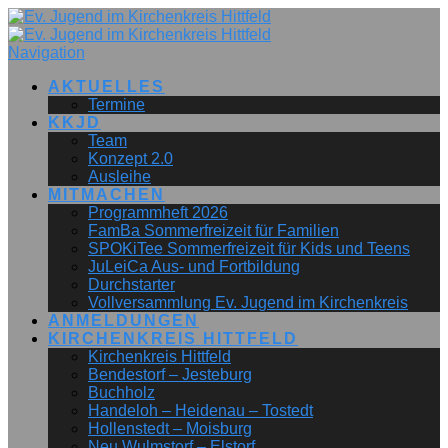
Navigation
AKTUELLES
Termine
KKJD
Team
Konzept 2.0
Ausleihe
MITMACHEN
Programmheft 2026
FamBa Sommerfreizeit für Familien
SPOKiTee Sommerfreizeit für Kids und Teens
JuLeiCa Aus- und Fortbildung
Durchstarter
Vollversammlung Ev. Jugend im Kirchenkreis
ANMELDUNGEN
KIRCHENKREIS HITTFELD
Kirchenkreis Hittfeld
Bendestorf – Jesteburg
Buchholz
Handeloh – Heidenau – Tostedt
Hollenstedt – Moisburg
Neu Wulmstorf – Elstorf