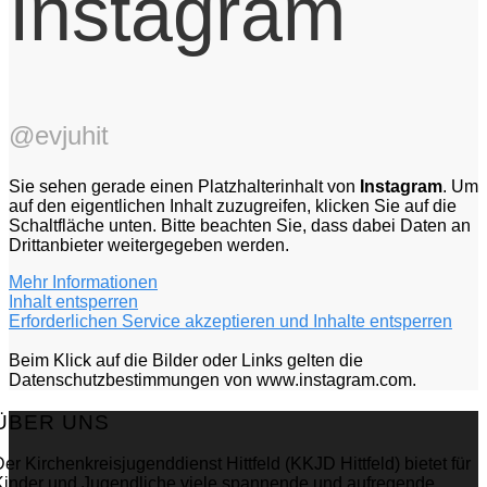
Instagram
@evjuhit
Sie sehen gerade einen Platzhalterinhalt von
Instagram
. Um
auf den eigentlichen Inhalt zuzugreifen, klicken Sie auf die
Schaltfläche unten. Bitte beachten Sie, dass dabei Daten an
Drittanbieter weitergegeben werden.
Mehr Informationen
Inhalt entsperren
Erforderlichen Service akzeptieren und Inhalte entsperren
Beim Klick auf die Bilder oder Links gelten die
Datenschutzbestimmungen von www.instagram.com.
ÜBER UNS
er Kirchenkreisjugenddienst Hittfeld (KKJD Hittfeld) bietet für
Kinder und Jugendliche viele spannende und aufregende