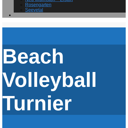
Rosengarten
Seevetal
Beach
Volleyball
Turnier