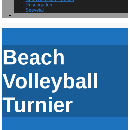
Rosengarten
Seevetal
Beach
Volleyball
Turnier