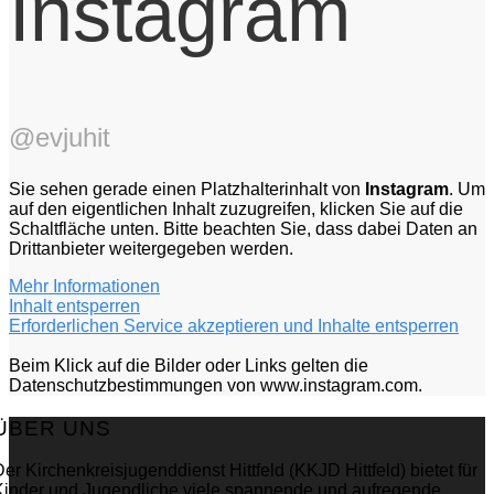
Instagram
@evjuhit
Sie sehen gerade einen Platzhalterinhalt von
Instagram
. Um
auf den eigentlichen Inhalt zuzugreifen, klicken Sie auf die
Schaltfläche unten. Bitte beachten Sie, dass dabei Daten an
Drittanbieter weitergegeben werden.
Mehr Informationen
Inhalt entsperren
Erforderlichen Service akzeptieren und Inhalte entsperren
Beim Klick auf die Bilder oder Links gelten die
Datenschutzbestimmungen von www.instagram.com.
ÜBER UNS
er Kirchenkreisjugenddienst Hittfeld (KKJD Hittfeld) bietet für
Kinder und Jugendliche viele spannende und aufregende