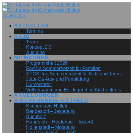
Navigation
AKTUELLES
Termine
KKJD
Team
Konzept 2.0
Ausleihe
MITMACHEN
Programmheft 2026
FamBa Sommerfreizeit für Familien
SPOKiTee Sommerfreizeit für Kids und Teens
JuLeiCa Aus- und Fortbildung
Durchstarter
Vollversammlung Ev. Jugend im Kirchenkreis
ANMELDUNGEN
KIRCHENKREIS HITTFELD
Kirchenkreis Hittfeld
Bendestorf – Jesteburg
Buchholz
Handeloh – Heidenau – Tostedt
Hollenstedt – Moisburg
Neu Wulmstorf – Elstorf