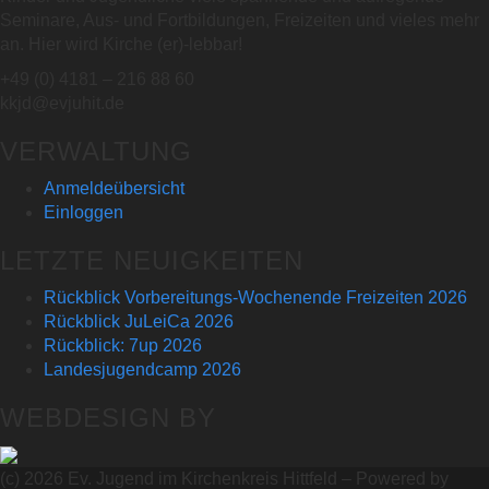
Seminare, Aus- und Fortbildungen, Freizeiten und vieles mehr
an. Hier wird Kirche (er)-lebbar!
+49 (0) 4181 – 216 88 60
kkjd@evjuhit.de
VERWALTUNG
Anmeldeübersicht
Einloggen
LETZTE NEUIGKEITEN
Rückblick Vorbereitungs-Wochenende Freizeiten 2026
Rückblick JuLeiCa 2026
Rückblick: 7up 2026
Landesjugendcamp 2026
WEBDESIGN BY
(c) 2026 Ev. Jugend im Kirchenkreis Hittfeld – Powered by