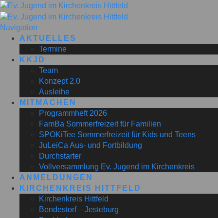
Navigation
AKTUELLES
Termine
KKJD
Team
Konzept 2.0
Ausleihe
MITMACHEN
Programmheft 2026
FamBa Sommerfreizeit für Familien
SPOKiTee Sommerfreizeit für Kids und Teens
JuLeiCa Aus- und Fortbildung
Durchstarter
Vollversammlung Ev. Jugend im Kirchenkreis
ANMELDUNGEN
KIRCHENKREIS HITTFELD
Kirchenkreis Hittfeld
Bendestorf – Jesteburg