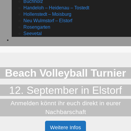
Buchholz
Handeloh – Heidenau – Tostedt
Hollenstedt – Moisburg
Neu Wulmstorf – Elstorf
Rosengarten
Seevetal
Beach Volleyball Turnier
12. September in Elstorf
Anmelden könnt ihr euch direkt in eurer
Nachbarschaft
Weitere Infos