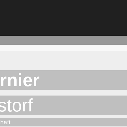
rnier
storf
haft