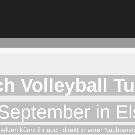
h Volleyball Tu
September in El
elden könnt ihr euch direkt in eurer Nachbarsc