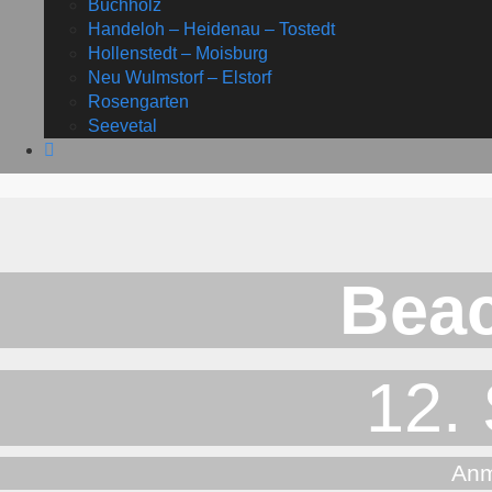
Buchholz
Handeloh – Heidenau – Tostedt
Hollenstedt – Moisburg
Neu Wulmstorf – Elstorf
Rosengarten
Seevetal
Beac
12. 
Anm