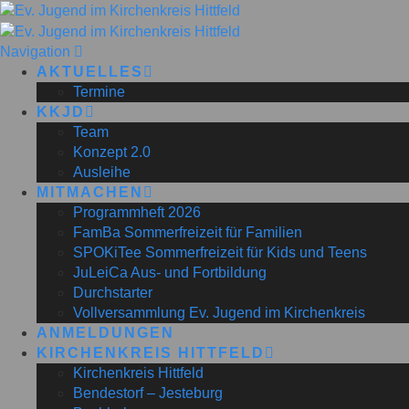
Navigation
AKTUELLES
Termine
KKJD
Team
Konzept 2.0
Ausleihe
MITMACHEN
Programmheft 2026
FamBa Sommerfreizeit für Familien
SPOKiTee Sommerfreizeit für Kids und Teens
JuLeiCa Aus- und Fortbildung
Durchstarter
Vollversammlung Ev. Jugend im Kirchenkreis
ANMELDUNGEN
KIRCHENKREIS HITTFELD
Kirchenkreis Hittfeld
Bendestorf – Jesteburg