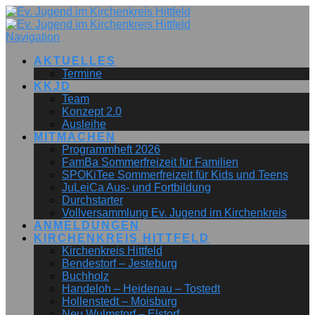
Navigation
AKTUELLES
Termine
KKJD
Team
Konzept 2.0
Ausleihe
MITMACHEN
Programmheft 2026
FamBa Sommerfreizeit für Familien
SPOKiTee Sommerfreizeit für Kids und Teens
JuLeiCa Aus- und Fortbildung
Durchstarter
Vollversammlung Ev. Jugend im Kirchenkreis
ANMELDUNGEN
KIRCHENKREIS HITTFELD
Kirchenkreis Hittfeld
Bendestorf – Jesteburg
Buchholz
Handeloh – Heidenau – Tostedt
Hollenstedt – Moisburg
Neu Wulmstorf – Elstorf