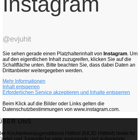
Instagram
@evjuhit
Sie sehen gerade einen Platzhalterinhalt von
Instagram
. Um
auf den eigentlichen Inhalt zuzugreifen, klicken Sie auf die
Schaltfläche unten. Bitte beachten Sie, dass dabei Daten an
Drittanbieter weitergegeben werden.
Mehr Informationen
Inhalt entsperren
Erforderlichen Service akzeptieren und Inhalte entsperren
Beim Klick auf die Bilder oder Links gelten die
Datenschutzbestimmungen von www.instagram.com.
ÜBER UNS
er Kirchenkreisjugenddienst Hittfeld (KKJD Hittfeld) bietet für
Kinder und Jugendliche viele spannende und aufregende