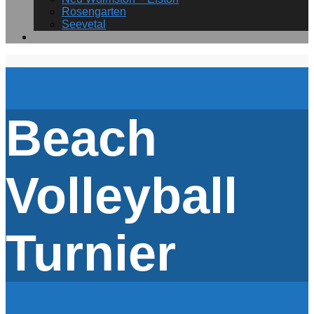
Rosengarten
Seevetal
Beach
Volleyball
Turnier