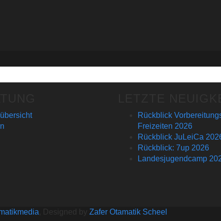
LTUNG
LETZTE NEUIGK
bersicht
Rückblick Vorbereitun
en
Freizeiten 2026
Rückblick JuLeiCa 202
Rückblick: 7up 2026
Landesjugendcamp 20
matikmedia
, Designed by
Zafer Otamatik Scheel