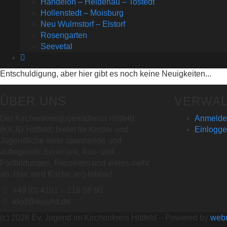
Handeloh – Heidenau – Tostedt
Hollenstedt – Moisburg
Neu Wulmstorf – Elstorf
Rosengarten
Seevetal
Entschuldigung, aber hier gibt es noch keine Neuigkeiten...
ÜBER UNS
VERWA
Der Kirchenkreisjugenddienst Hittfeld
Anmeldeü
(KKJD Hittfeld) bietet für Kinder und
Einlogg
Jugendliche viele spannende und
aufregende Seminare, Aus- und
Fortbildungen, Freizeiten und vieles mehr
an. Hier wird Kirche (er)-lebbar!
+49 (0) 4181 – 216 88 60
kkjd@evjuhit.de
(c) 2026 Ev. Jugend im Kirchenkreis Hittfeld – Powered by
web