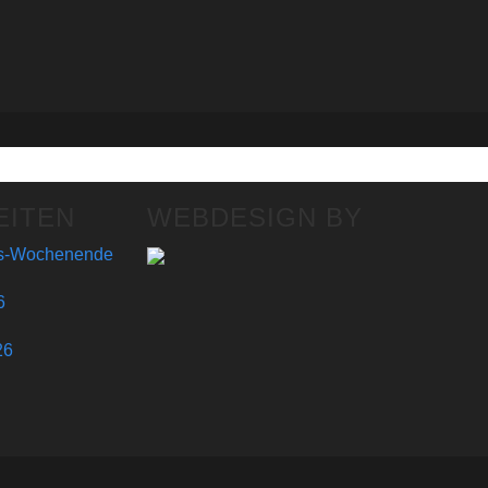
EITEN
WEBDESIGN BY
gs-Wochenende
6
26