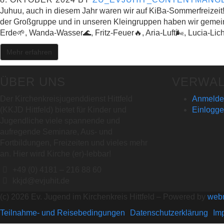
Juhuu, auch in diesem Jahr waren wir auf KiBa-Sommerfreizeit!
der Großgruppe und in unseren Kleingruppen haben wir gemei
Erde🌱, Wanda-Wasser🌊, Fritz-Feuer🔥, Aria-Luft🌬, Lucia-Lich
Mehr erfahren
ÜBER UNS
VERWA
Der Kirchenkreisjugenddienst Hittfeld
Anmeldeü
(KKJD Hittfeld) bietet für Kinder und
Einlogg
Jugendliche viele spannende und
aufregende Seminare, Aus- und
Fortbildungen, Freizeiten und vieles mehr
an. Hier wird Kirche (er)-lebbar!
+49 (0) 4181 – 216 88 60
kkjd@evjuhit.de
(c) 2026 Ev. Jugend im Kirchenkreis Hittfeld – Powered by
web
Teilnahme- und Reisebedingungen
Datenschutzerklärung
Im