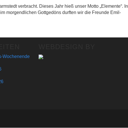
mstedt verbracht. Dieses Jahr hieß unser Motto „Elemente“. In
m morgendlichen Gottgedöns durften wir die Freunde Emil-
EITEN
WEBDESIGN BY
gs-Wochenende
6
26