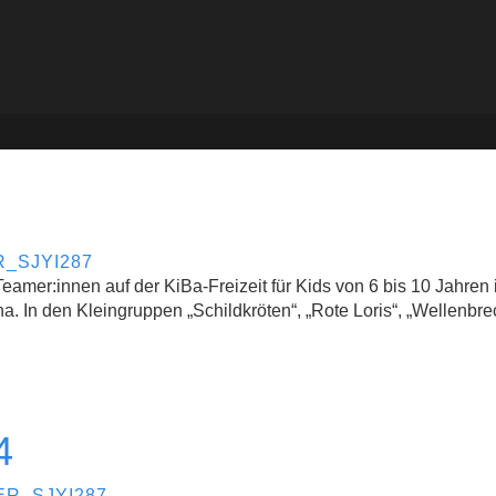
_SJYI287
amer:innen auf der KiBa-Freizeit für Kids von 6 bis 10 Jahren 
. In den Kleingruppen „Schildkröten“, „Rote Loris“, „Wellenbr
4
R_SJYI287