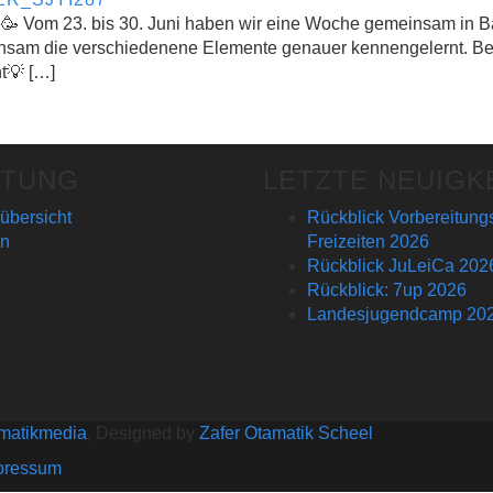
🥳 Vom 23. bis 30. Juni haben wir eine Woche gemeinsam in Bar
nsam die verschiedenene Elemente genauer kennengelernt. Bei
t💡 […]
LTUNG
LETZTE NEUIGK
bersicht
Rückblick Vorbereitun
en
Freizeiten 2026
Rückblick JuLeiCa 202
Rückblick: 7up 2026
Landesjugendcamp 20
matikmedia
, Designed by
Zafer Otamatik Scheel
pressum