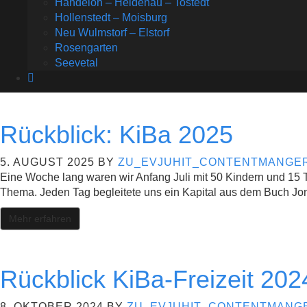
Handeloh – Heidenau – Tostedt
Hollenstedt – Moisburg
Neu Wulmstorf – Elstorf
Rosengarten
Seevetal
Rückblick: KiBa 2025
5. AUGUST 2025
BY
ZU_EVJUHIT_CONTENTMANGER
Eine Woche lang waren wir Anfang Juli mit 50 Kindern und 15 Te
Thema. Jeden Tag begleitete uns ein Kapital aus dem Buch Jona
Mehr erfahren
Rückblick KiBa-Freizeit 202
8. OKTOBER 2024
BY
ZU_EVJUHIT_CONTENTMANGE