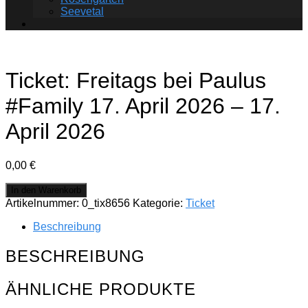
Seevetal
Ticket: Freitags bei Paulus
#Family 17. April 2026 – 17.
April 2026
0,00
€
Ticket:
In den Warenkorb
Freitags
Artikelnummer:
0_tix8656
Kategorie:
Ticket
bei
Paulus
Beschreibung
#Family
17.
BESCHREIBUNG
April
2026
ÄHNLICHE PRODUKTE
-
17.