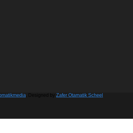
bmatikmedia
, Designed by
Zafer Otamatik Scheel