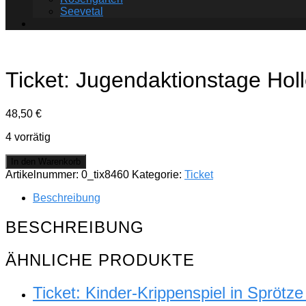
Seevetal
Ticket: Jugendaktionstage Holl
48,50
€
4 vorrätig
Ticket:
In den Warenkorb
Jugendaktionstage
Artikelnummer:
0_tix8460
Kategorie:
Ticket
Hollenburg
–
Beschreibung
Heide
Park
BESCHREIBUNG
6.
July
ÄHNLICHE PRODUKTE
2026
-
6.
Ticket: Kinder-Krippenspiel in Sprö
July