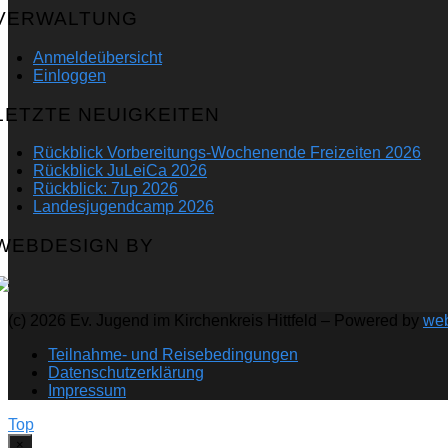
VERWALTUNG
Anmeldeübersicht
Einloggen
LETZTE NEUIGKEITEN
Rückblick Vorbereitungs-Wochenende Freizeiten 2026
Rückblick JuLeiCa 2026
Rückblick: 7up 2026
Landesjugendcamp 2026
WEBDESIGN BY
(c) 2026 Ev. Jugend im Kirchenkreis Hittfeld – Powered by
we
Teilnahme- und Reisebedingungen
Datenschutzerklärung
Impressum
Top
×