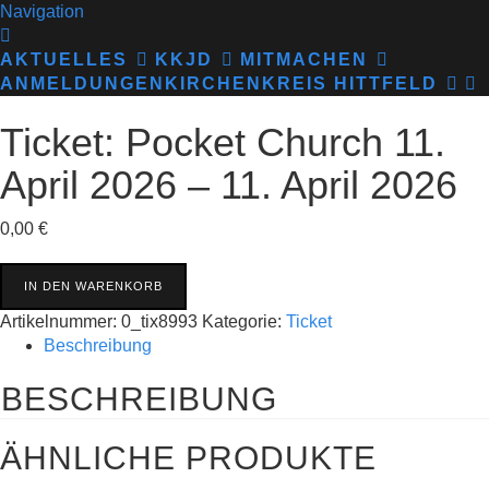
Navigation
AKTUELLES
KKJD
MITMACHEN
ANMELDUNGEN
KIRCHENKREIS HITTFELD
Ticket: Pocket Church 11.
April 2026 – 11. April 2026
0,00
€
Ticket:
IN DEN WARENKORB
Pocket
Church
Artikelnummer:
0_tix8993
Kategorie:
Ticket
11.
Beschreibung
April
BESCHREIBUNG
2026
-
11.
ÄHNLICHE PRODUKTE
April