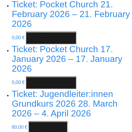
2026
Ticket: Pocket Church 21.
Menge
February 2026 – 21. February
2026
0,00
€
IN DEN WARENKORB
Ticket: Pocket Church 17.
January 2026 – 17. January
2026
0,00
€
IN DEN WARENKORB
Ticket: Jugendleiter:innen
Grundkurs 2026 28. March
2026 – 4. April 2026
80,00
€
WEITERLESEN