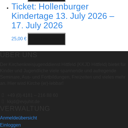
Ticket: Hollenburger
Kindertage 13. July 2026 –
17. July 2026
25,00
€
WEITERLESEN
ÜBER UNS
Der Kirchenkreisjugenddienst Hittfeld (KKJD Hittfeld) bietet für
Kinder und Jugendliche viele spannende und aufregende
Seminare, Aus- und Fortbildungen, Freizeiten und vieles mehr
an. Hier wird Kirche (er)-lebbar!
+49 (0) 4181 – 216 88 60
kkjd@evjuhit.de
VERWALTUNG
Anmeldeübersicht
Einloggen