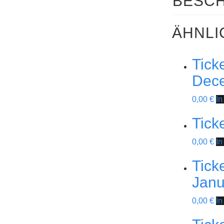
BESC
12.
September
2026
ÄHNLI
-
12.
September
Tick
2026
Dec
Menge
0,00
€
In
Tick
0,00
€
In
Tick
Janu
0,00
€
In