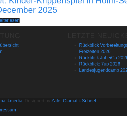
et: Kinder-Krippenspiel in Holm
December 2025
iterlesen
LTUNG
LETZTE NEUIGK
bersicht
Rückblick Vorbereitun
en
Freizeiten 2026
Rückblick JuLeiCa 202
Rückblick: 7up 2026
Landesjugendcamp 20
matikmedia
, Designed by
Zafer Otamatik Scheel
pressum