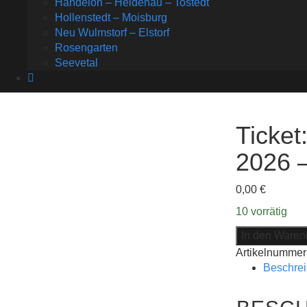
Handeloh – Heidenau – Tostedt
Hollenstedt – Moisburg
Neu Wulmstorf – Elstorf
Rosengarten
Seevetal
Ticket
2026 
0,00
€
10 vorrätig
Ticket:
In den Waren
Pocket
Artikelnummer
Church:
Beschre
Kreatives
Herbstbastel