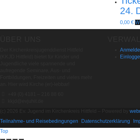
Tick
24. 
0,00
€
We
ÜBER UNS
VERWA
Der Kirchenkreisjugenddienst Hittfeld
Anmeldeü
(KKJD Hittfeld) bietet für Kinder und
Einlogg
Jugendliche viele spannende und
aufregende Seminare, Aus- und
Fortbildungen, Freizeiten und vieles mehr
an. Hier wird Kirche (er)-lebbar!
+49 (0) 4181 – 216 88 60
kkjd@evjuhit.de
(c) 2026 Ev. Jugend im Kirchenkreis Hittfeld – Powered by
web
Teilnahme- und Reisebedingungen
Datenschutzerklärung
Im
Top