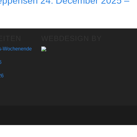
-Seppensen 24. December 2025 –
EITEN
WEBDESIGN BY
gs-Wochenende
6
26