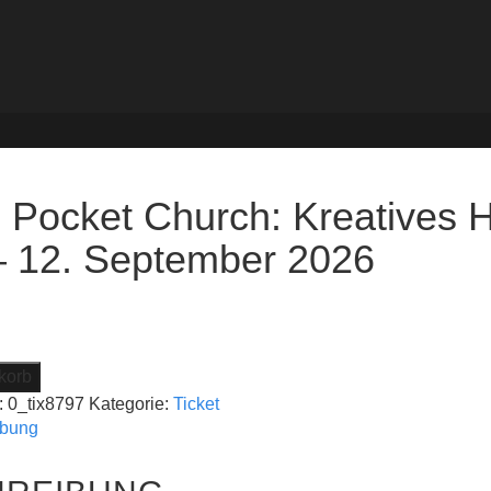
: Pocket Church: Kreatives 
– 12. September 2026
korb
:
0_tix8797
Kategorie:
Ticket
ibung
n