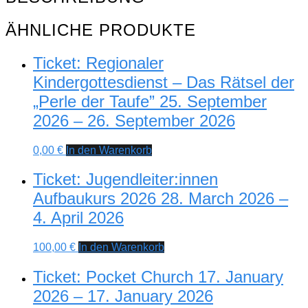
bemalen
17.
ÄHNLICHE PRODUKTE
August
2026
-
Ticket: Regionaler
17.
August
Kindergottesdienst – Das Rätsel der
2026
„Perle der Taufe” 25. September
Menge
2026 – 26. September 2026
0,00
€
In den Warenkorb
Ticket: Jugendleiter:innen
Aufbaukurs 2026 28. March 2026 –
4. April 2026
100,00
€
In den Warenkorb
Ticket: Pocket Church 17. January
2026 – 17. January 2026