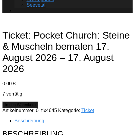
Seevetal
Ticket: Pocket Church: Steine
& Muscheln bemalen 17.
August 2026 – 17. August
2026
0,00
€
7 vorrätig
Ticket:
In den Warenkorb
Pocket
Artikelnummer:
0_tix4645
Kategorie:
Ticket
Church:
Steine
Beschreibung
&
Muscheln
BESCHREIBUNG