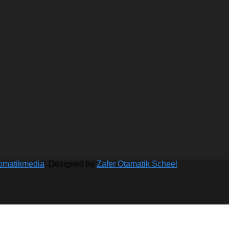
bmatikmedia
, Designed by
Zafer Otamatik Scheel