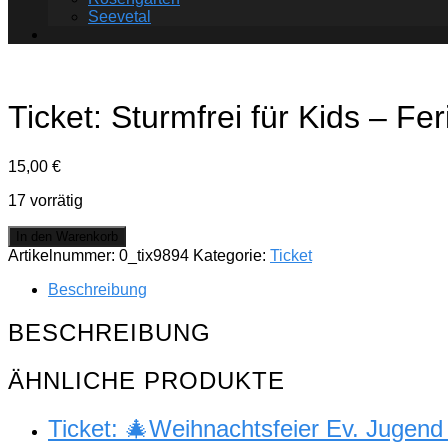
Seevetal
Ticket: Sturmfrei für Kids – F
15,00
€
17 vorrätig
Ticket:
In den Warenkorb
Sturmfrei
Artikelnummer:
0_tix9894
Kategorie:
Ticket
für
Kids
Beschreibung
–
Ferien
BESCHREIBUNG
vor
Ort
ÄHNLICHE PRODUKTE
19.
October
2026
Ticket: 🎄Weihnachtsfeier Ev. Jugen
-