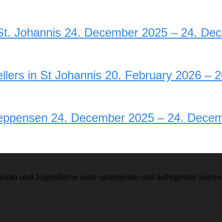
n St. Johannis 24. December 2025 – 24. D
llers in St Johannis 20. February 2026 – 
-Seppensen 24. December 2025 – 24. Dece
r Kinder und Jugendliche viele spannende und aufregende Semina