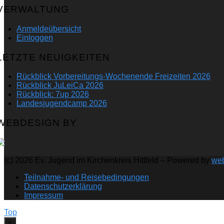
VERWALTUNG
Anmeldeübersicht
Einloggen
LETZTE NEUIGKEITEN
Rückblick Vorbereitungs-Wochenende Freizeiten 2026
Rückblick JuLeiCa 2026
Rückblick: 7up 2026
Landesjugendcamp 2026
WEBDESIGN BY
(c) 2026 Ev. Jugend im Kirchenkreis Hittfeld – Powered by
we
Teilnahme- und Reisebedingungen
Datenschutzerklärung
Impressum
Top
×