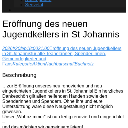
Seevetal
Eröffnung des neuen
Jugendkellers in St Johannis
2026
fr
20
feb
18:00
21:00
Eröffnung des neuen Jugendkellers
in St Johannis
für alle Teaner:innen, Spender:innen,
Gemeindeglieder und
Fans
Kategorie
Aktion
Nachbarschaft
Buchholz
Beschreibung
…zur Eröffnung unseres neu renovierten und neu
eingerichteten Jugendkellers in St. Johannis! Ein herzliches
Dankeschön gilt allen helfenden Händen sowie den
Spenderinnen und Spendern. Ohne Ihre und eure
Unterstützung wäre diese Neugestaltung nicht möglich
gewesen.
Unser „Wohnzimmer“ ist nun fertig renoviert und eingerichtet
–
und das möchten wir gemeinsam feiern!