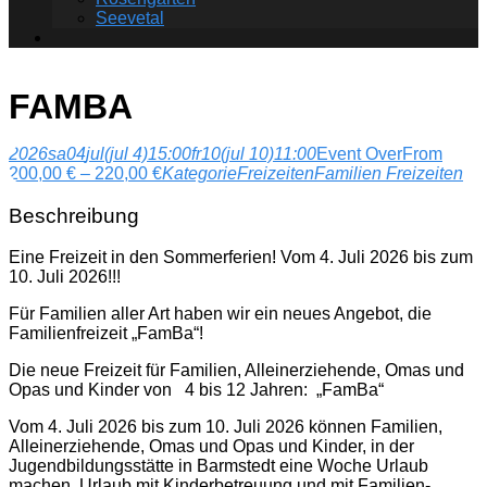
Seevetal
FAMBA
2026
sa
04
jul
(jul 4)
15:00
fr
10
(jul 10)
11:00
Event Over
From
Preisspanne:
200,00
€
–
220,00
€
Kategorie
Freizeiten
Familien Freizeiten
200,00 €
bis
Beschreibung
220,00 €
Eine Freizeit in den Sommerferien! Vom 4. Juli 2026 bis zum
10. Juli 2026!!!
Für Familien aller Art haben wir ein neues Angebot, die
Familienfreizeit „FamBa“!
Die neue Freizeit für Familien, Alleinerziehende, Omas und
Opas und Kinder von 4 bis 12 Jahren: „FamBa“
Vom 4. Juli 2026 bis zum 10. Juli 2026 können Familien,
Alleinerziehende, Omas und Opas und Kinder, in der
Jugendbildungsstätte in Barmstedt eine Woche Urlaub
machen. Urlaub mit Kinderbetreuung und mit Familien-