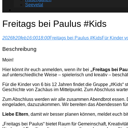
Seevetal
Freitags bei Paulus #Kids
2026
fr
20
feb
16:00
18:00
Freitags bei Paulus #Kids
Für Kinder v
Beschreibung
Moin!
Hier könnt ihr euch anmelden, wenn ihr bei
„Freitags bei Pa
auf unterschiedliche Weise – spielerisch und kreativ – beschäft
Für die Kinder von 6 bis 12 Jahren findet die Gruppe „#Kids“ s
Geschichte von Zachäus im Mittelpunkt. Zum Abschluss wartet
Zum Abschluss werden wir alle zusammen Abendbrot essen. Das
eingeladen, dazuzukommen. Wir bereiten das Abendessen für 
Liebe Eltern
, damit wir besser planen können, meldet euch 
„Freitags bei Paulus“ bietet Raum für Gemeinschaft, Kreativitä