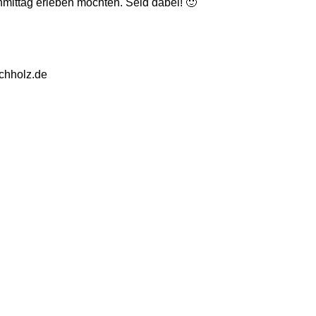
ittag erleben möchten. Seid dabei! 🙂
uchholz.de