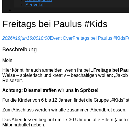
Seevetal
Freitags bei Paulus #Kids
2026
fr
19
jun
16:00
18:00
Event Over
Freitags bei Paulus #Kids
F
Beschreibung
Moin!
Hier könnt ihr euch anmelden, wenn ihr bei
„Freitags bei Pau
Weise – spielerisch und kreativ – beschäftigen wollen: „Jak
Reisezeit.
Achtung: Diesmal treffen wir uns in Sprötze!
Für die Kinder von 6 bis 12 Jahren findet die Gruppe „#Kids“ 
Zum Abschluss werden wir alle zusammen Abendbrot essen.
Das Abendessen beginnt um 17.30 Uhr und alle Eltern (auch di
Mitbringbuffet geben.