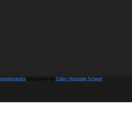
bmatikmedia
, Designed by
Zafer Otamatik Scheel