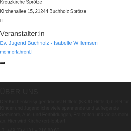
Kreuzkirche Sprötze
Kirchenallee 15, 21244 Buchholz Sprötze
Veranstalter:in
Ev. Jugend Buchholz - Isabelle Willemsen
mehr erfahren
ÜBER UNS
Der Kirchenkreisjugenddienst Hittfeld (KKJD Hittfeld) bietet für
Kinder und Jugendliche viele spannende und aufregende
Seminare, Aus- und Fortbildungen, Freizeiten und vieles mehr
an. Hier wird Kirche (er)-lebbar!
+49 (0) 4181 – 216 88 60