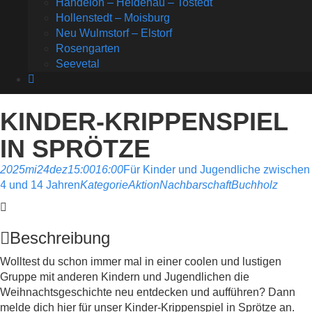
Handeloh – Heidenau – Tostedt
Hollenstedt – Moisburg
Neu Wulmstorf – Elstorf
Rosengarten
Seevetal
KINDER-KRIPPENSPIEL
IN SPRÖTZE
2025
mi
24
dez
15:00
16:00
Für Kinder und Jugendliche zwischen
4 und 14 Jahren
Kategorie
Aktion
Nachbarschaft
Buchholz
Beschreibung
Wolltest du schon immer mal in einer coolen und lustigen
Gruppe mit anderen Kindern und Jugendlichen die
Weihnachtsgeschichte neu entdecken und aufführen? Dann
melde dich hier für unser Kinder-Krippenspiel in Sprötze an.