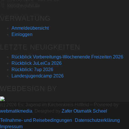
kkjd@evjuhit.de
VERWALTUNG
Anmeldeübersicht
Einloggen
LETZTE NEUIGKEITEN
Rückblick Vorbereitungs-Wochenende Freizeiten 2026
Rückblick JuLeiCa 2026
Rückblick: 7up 2026
Landesjugendcamp 2026
WEBDESIGN BY
(c) 2026 Ev. Jugend im Kirchenkreis Hittfeld – Powered by
webmatikmedia
, Designed by
Zafer Otamatik Scheel
Teilnahme- und Reisebedingungen
Datenschutzerklärung
Impressum