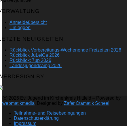
kkjd@evjuhit.de
VERWALTUNG
Anmeldeübersicht
Einloggen
LETZTE NEUIGKEITEN
Rückblick Vorbereitungs-Wochenende Freizeiten 2026
Rückblick JuLeiCa 2026
Rückblick: 7up 2026
Landesjugendcamp 2026
WEBDESIGN BY
(c) 2026 Ev. Jugend im Kirchenkreis Hittfeld – Powered by
webmatikmedia
, Designed by
Zafer Otamatik Scheel
Teilnahme- und Reisebedingungen
Datenschutzerklärung
Impressum